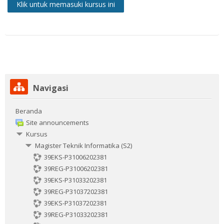
Klik untuk memasuki kursus ini
Abaikan Navigasi
Navigasi
Beranda
Site announcements
Kursus
Magister Teknik Informatika (S2)
39EKS-P31006202381
39REG-P31006202381
39EKS-P31033202381
39REG-P31037202381
39EKS-P31037202381
39REG-P31033202381