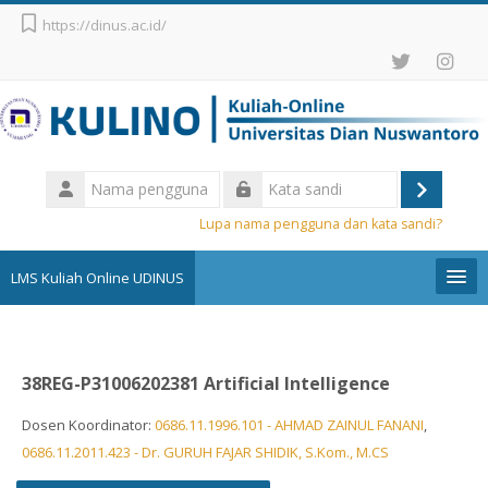
Lewati ke konten utama
https://dinus.ac.id/
Nama
pengguna
Masuk
Kata
Lupa nama pengguna dan kata sandi?
sandi
LMS Kuliah Online UDINUS
Pengumuman
38REG-P31006202381 Artificial Intelligence
Bahasa Indonesia ‎(id)‎
Dosen Koordinator:
0686.11.1996.101 - AHMAD ZAINUL FANANI
,
Cari
kursus
0686.11.2011.423 - Dr. GURUH FAJAR SHIDIK, S.Kom., M.CS
Aju